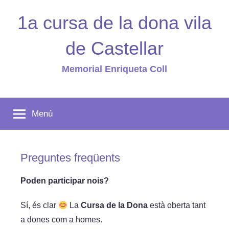
Vés
1a cursa de la dona vila
al
contingut
de Castellar
Memorial Enriqueta Coll
Menú
Preguntes freqüents
Poden participar nois?
Sí, és clar
La
Cursa de la Dona
està oberta tant
a dones com a homes.